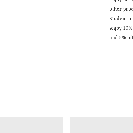
other prod
Student me
enjoy 10% 
and 5% off