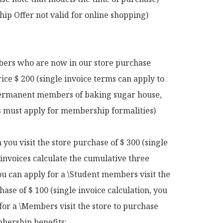
p Offer not valid for online shopping)

rs who are now in our store purchase 
rice $ 200 (single invoice terms can apply to 
rmanent members of baking sugar house, 
ts must apply for membership formalities)

ou visit the store purchase of $ 300 (single 
 invoices calculate the cumulative three 
u can apply for a \Student members visit the 
hase of $ 100 (single invoice calculation, you 
for a \Members visit the store to purchase 
ership benefits:
