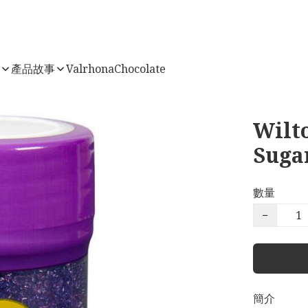
店
產品故事
ValrhonaChocolate
Wilt
Sug
數量
−
簡介