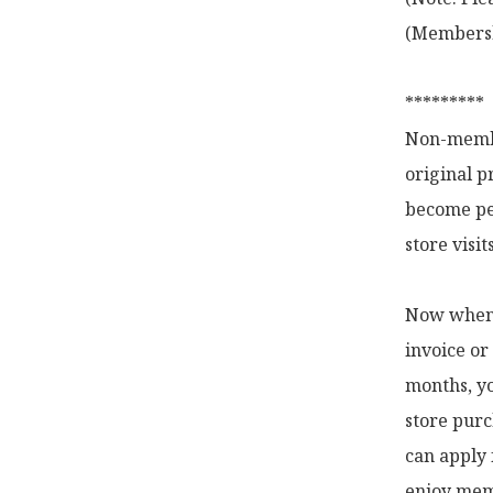
(Membershi
*********

Non-membe
original p
become pe
store visi
Now when y
invoice or
months, yo
store purc
can apply 
enjoy memb