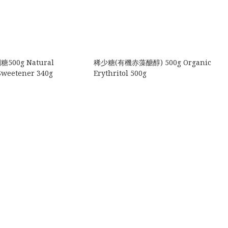
00g Natural
稀少糖(有機赤藻醣醇) 500g Organic
Sweetener 340g
Erythritol 500g