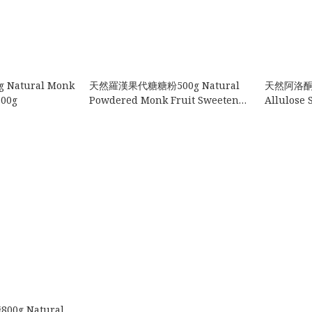
Natural Monk
天然羅漢果代糖糖粉500g Natural
天然阿洛酮糖5
800g
Powdered Monk Fruit Sweetener
Allulose 
500g￼
g Natural