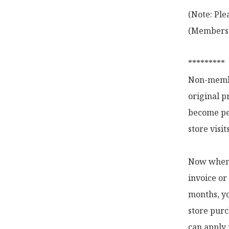
(Note: Ple
(Membershi
*********

Non-membe
original p
become pe
store visi
Now when y
invoice or
months, yo
store purc
can apply 