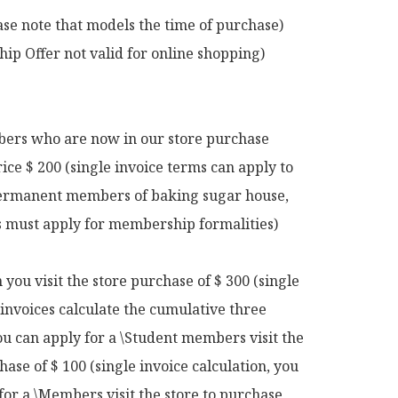
ase note that models the time of purchase)

p Offer not valid for online shopping)

rs who are now in our store purchase 
rice $ 200 (single invoice terms can apply to 
rmanent members of baking sugar house, 
ts must apply for membership formalities)

ou visit the store purchase of $ 300 (single 
 invoices calculate the cumulative three 
u can apply for a \Student members visit the 
hase of $ 100 (single invoice calculation, you 
for a \Members visit the store to purchase 