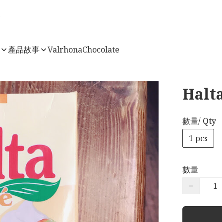
店
產品故事
ValrhonaChocolate
Halt
數量/ Qty
1 pcs
數量
−