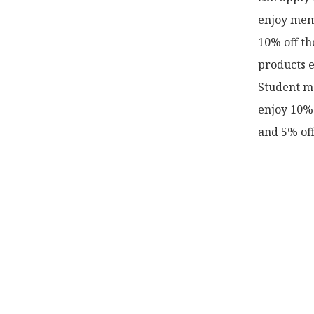
enjoy memb
10% off th
products e
Student me
enjoy 10% 
and 5% off