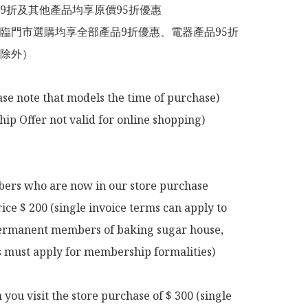
9折及其他產品均享原價95折優惠

臨門市選購均享全部產品9折優惠、電器產品95折
除外）

ase note that models the time of purchase)

p Offer not valid for online shopping)

rs who are now in our store purchase 
rice $ 200 (single invoice terms can apply to 
rmanent members of baking sugar house, 
ts must apply for membership formalities)

ou visit the store purchase of $ 300 (single 