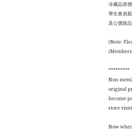
冷藏品原價
學生會員親
及公價貨品
(Note: Ple
(Membershi
*********

Non-membe
original p
become pe
store visi
Now when y