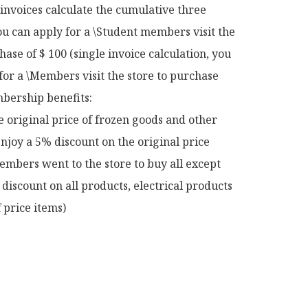
 invoices calculate the cumulative three 
u can apply for a \Student members visit the 
hase of $ 100 (single invoice calculation, you 
for a \Members visit the store to purchase 
ership benefits:

e original price of frozen goods and other 
njoy a 5% discount on the original price

mbers went to the store to buy all except 
discount on all products, electrical products 
 price items)
