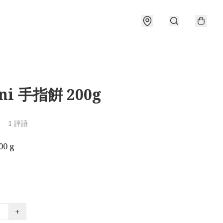
ni 手指餠 200g
1 評語
00 g
+