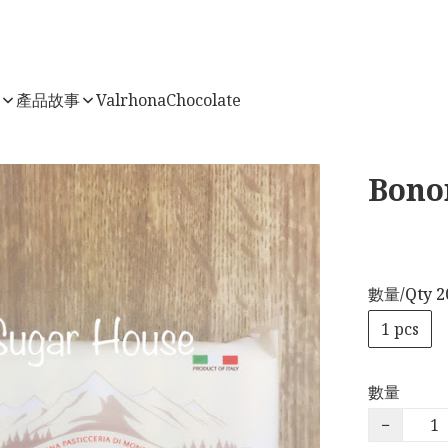
店
產品故事
ValrhonaChocolate
Bono
數量/Qty 2
1 pcs
數量
−