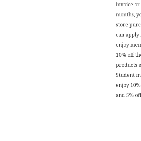
invoice or
months, yo
store purc
can apply 
enjoy memb
10% off th
products e
Student me
enjoy 10% 
and 5% off