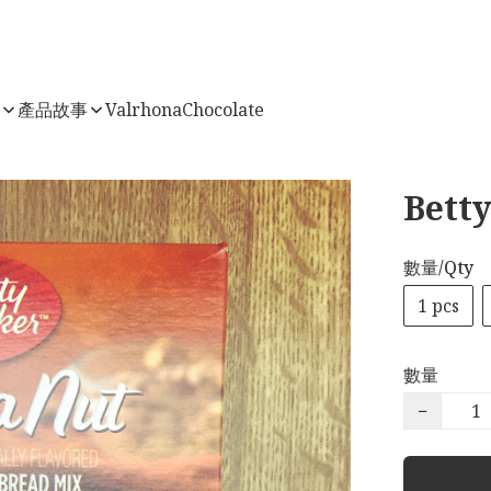
店
產品故事
ValrhonaChocolate
Bet
數量/Qty
1 pcs
數量
−