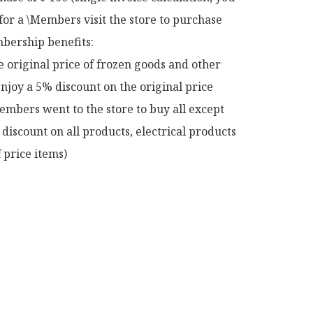
for a \Members visit the store to purchase 
ership benefits:

e original price of frozen goods and other 
njoy a 5% discount on the original price

mbers went to the store to buy all except 
discount on all products, electrical products 
 price items)
