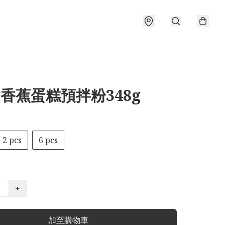
ty香蕉蛋糕預拌粉348g
2 pcs
6 pcs
+
加至購物車