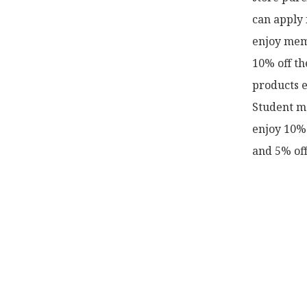
can apply 
enjoy memb
10% off th
products e
Student me
enjoy 10% 
and 5% off