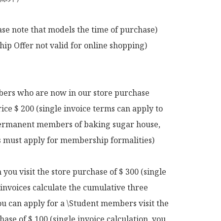
ase note that models the time of purchase)

p Offer not valid for online shopping)

rs who are now in our store purchase 
rice $ 200 (single invoice terms can apply to 
rmanent members of baking sugar house, 
ts must apply for membership formalities)

ou visit the store purchase of $ 300 (single 
 invoices calculate the cumulative three 
u can apply for a \Student members visit the 
hase of $ 100 (single invoice calculation, you 