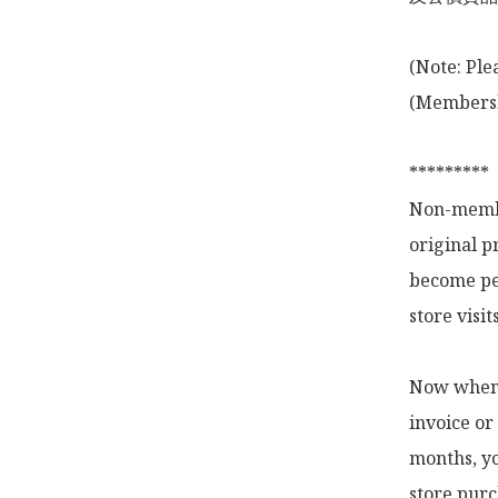
(Note: Ple
(Membershi
*********

Non-membe
original p
become pe
store visi
Now when y
invoice or
months, yo
store purc