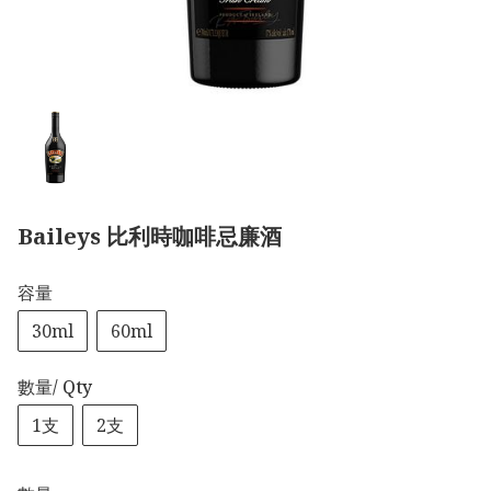
Baileys 比利時咖啡忌廉酒
容量
30ml
60ml
數量/ Qty
1支
2支