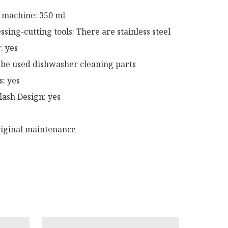
machine: 350 ml 

ssing-cutting tools: There are stainless steel 
 yes 

be used dishwasher cleaning parts 
: yes 

ash Design: yes

riginal maintenance