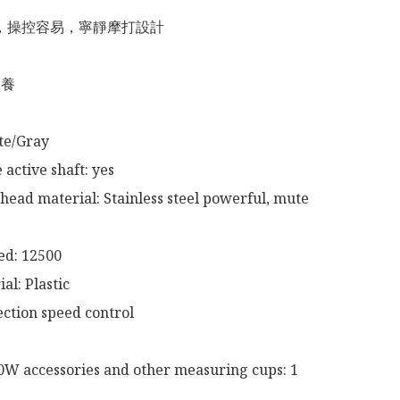
，操控容易，寧靜摩打設計

養

te/Gray 

active shaft: yes

d: 12500 

al: Plastic

ection speed control 

W accessories and other measuring cups: 1 