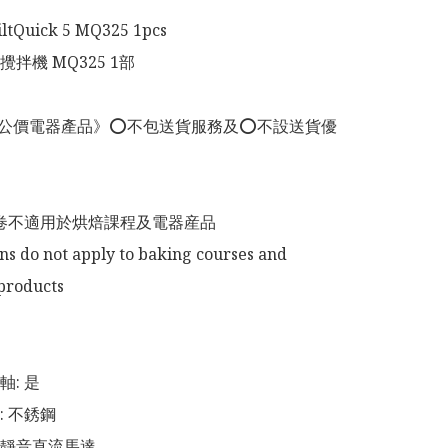
ltQuick 5 MQ325 1pcs 

拌機 MQ325 1部

《公價電器產品》⭕️不包送貨服務及⭕️不設送貨優
卷不適用於烘焙課程及電器産品

ns do not apply to baking courses and 
products



 是 

 不銹鋼 

靜音直流馬達 
