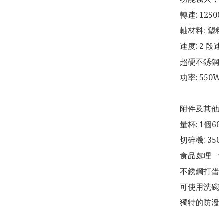
轉速: 12500
軸材料: 塑料
速度: 2 段
超硬不銹鋼刀
功率: 550W 
附件及其他

量杯: 1個60
切碎機: 350
食品處理 - 
不銹鋼打蛋器
可使用洗碗
獨特的防潑濺