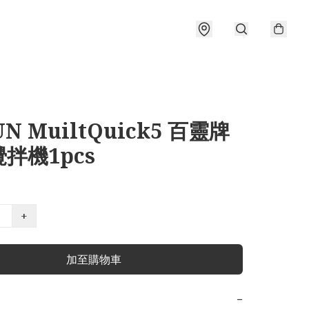
N MuiltQuick5 百靈牌
拌機1pcs
+
加至購物車
−