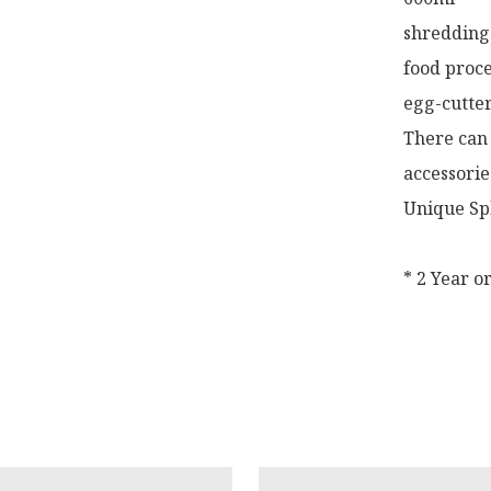
shredding 
food proce
egg-cutter:
There can 
accessories
Unique Spl
* 2 Year o