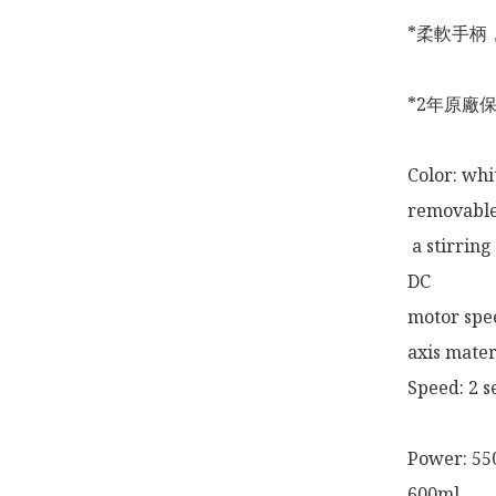
*柔軟手柄
*2年原廠保
Color: whi
removable 
 a stirring head material: Stainless steel powerful, mute 
DC 

motor spee
axis materi
Speed: 2 s
Power: 550
600ml 
