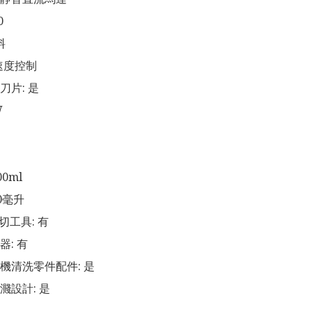
 

 

速度控制

片: 是 



0ml

毫升 

切工具: 有

: 有

機清洗零件配件: 是

設計: 是
