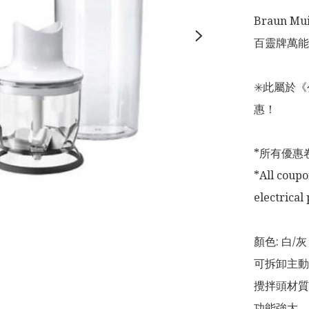
Braun Mui
百靈牌萬能攪
✳️此屬於
惠！

*所有優惠
*All coupo
electrical 
顏色: 白/灰 
可拆卸主動軸:
攪拌頭材質:
功能強大，