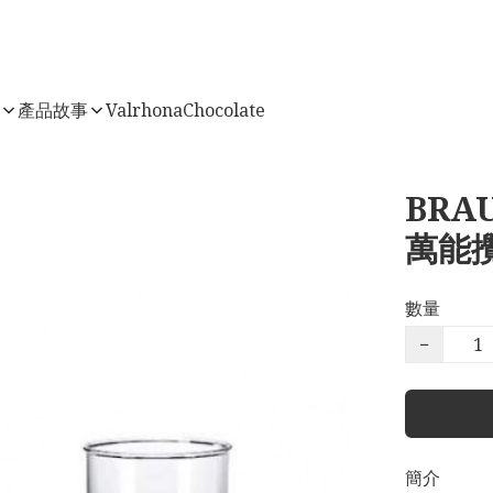
店
產品故事
ValrhonaChocolate
BRAU
萬能攪
數量
−
簡介