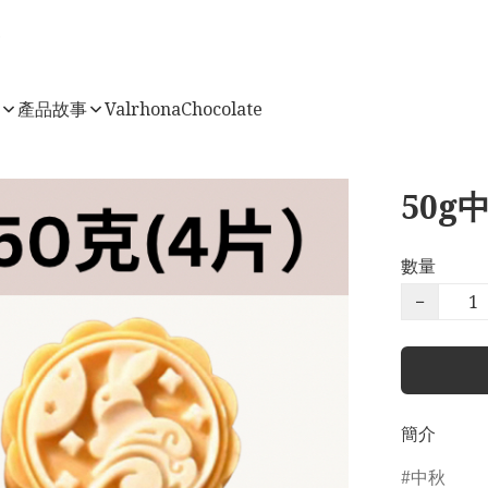
店
產品故事
ValrhonaChocolate
50g
數量
−
簡介
中秋