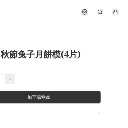
中秋節兔子月餅模(4片)
+
加至購物車
−