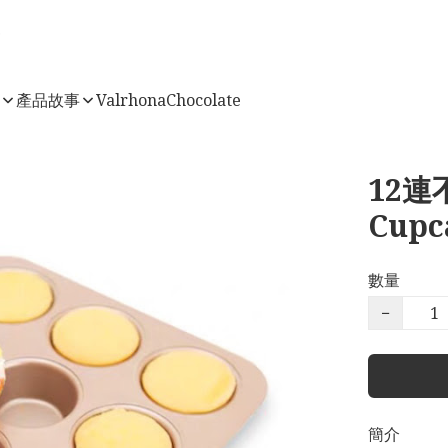
店
產品故事
ValrhonaChocolate
12連
Cupc
數量
−
簡介