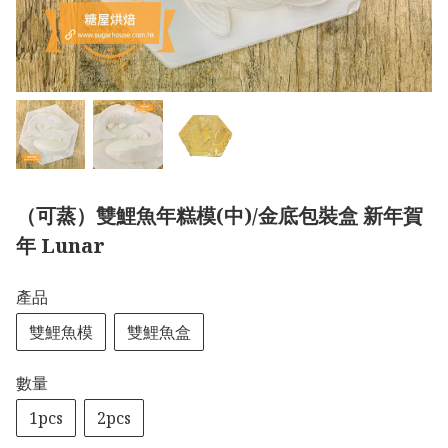
（可蒸）雙鯉魚年糕模(中)/金底包裝盒 新年賀
年 Lunar
產品
雙鯉魚模
雙鯉魚盒
數量
1pcs
2pcs