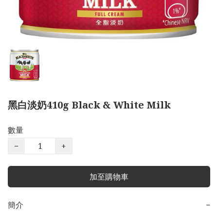
黑白淡奶410g Black & White Milk
數量
−
+
加至購物車
簡介
−