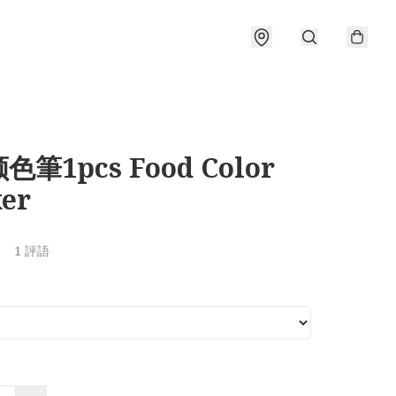
筆1pcs Food Color
er
1 評語