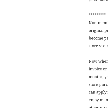
*********

Non-membe
original p
become pe
store visi
Now when y
invoice or
months, yo
store purc
can apply 
enjoy memb
other prod