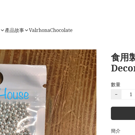
店
產品故事
ValrhonaChocolate
食用製
Decor
數量
−
簡介