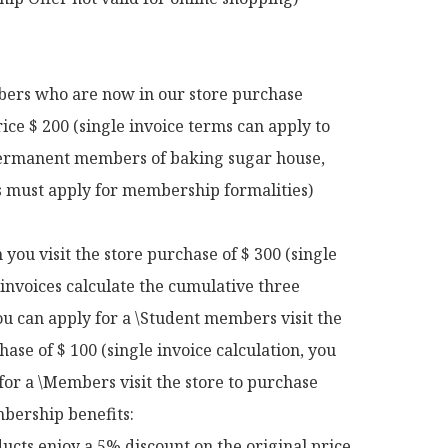
rs who are now in our store purchase 
rice $ 200 (single invoice terms can apply to 
rmanent members of baking sugar house, 
ts must apply for membership formalities)

ou visit the store purchase of $ 300 (single 
 invoices calculate the cumulative three 
u can apply for a \Student members visit the 
hase of $ 100 (single invoice calculation, you 
for a \Members visit the store to purchase 
ership benefits:

ucts enjoy a 5% discount on the original price
