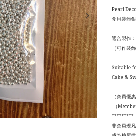
Pearl Deco
食用裝飾銀色
適合製作：
（可作裝飾
Suitable f
Cake & Swe
（會員優惠
 （Membership Offer not valid for online shopping)

*********

非會員現凡
成為糖屋烘