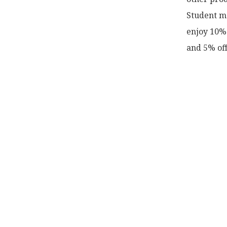
Student me
enjoy 10% 
and 5% off