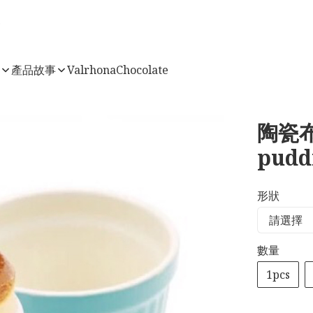
店
產品故事
ValrhonaChocolate
陶瓷布
pudd
形狀
數量
1pcs