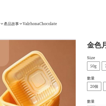
店
產品故事
ValrhonaChocolate
金色月
Size
50g
數量
20個
數量