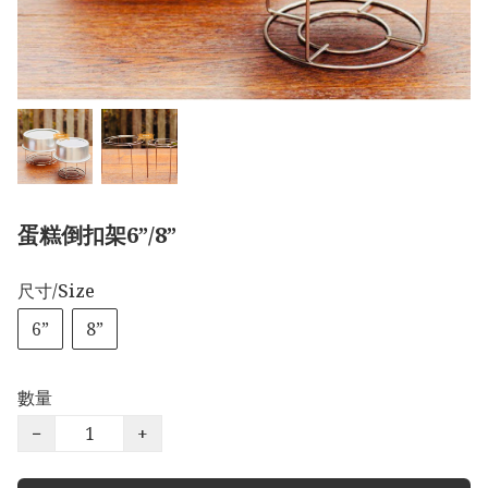
蛋糕倒扣架6”/8”
尺寸/Size
6”
8”
數量
−
+