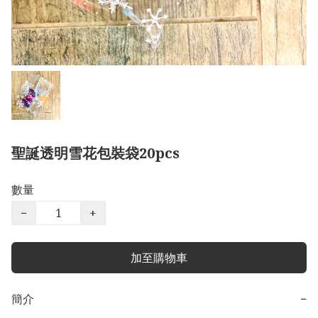
聖誕透明雪花包裝袋20pcs
數量
−
+
加至購物車
簡介
−