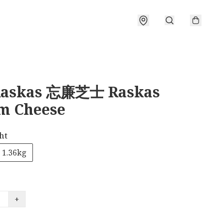
askas 忘廉芝士 Raskas
m Cheese
ht
1.36kg
+