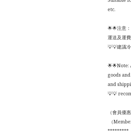
Suitable f
etc. 

🌟🌟注
運送及運費
💡💡建議
🌟🌟Note: 
goods and 
and shippi
💡💡 recom
（會員優惠
 （Membership Offer not valid for online shopping)
