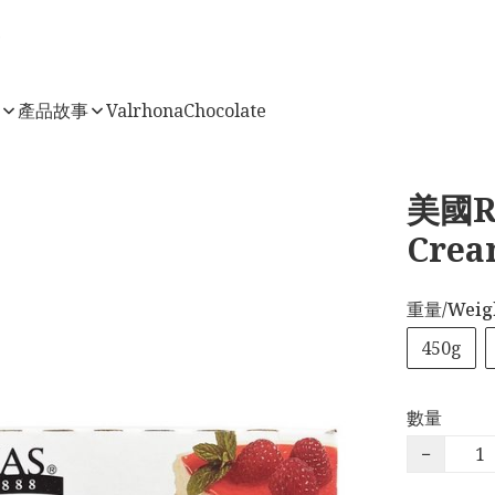
店
產品故事
ValrhonaChocolate
美國R
Crea
重量/Weig
450g
數量
−