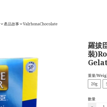
店
產品故事
ValrhonaChocolate
羅拔臣
裝)Ro
Gela
重量/Weig
20g
數量
−