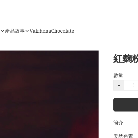
店
產品故事
ValrhonaChocolate
紅麴
數量
−
簡介
天然色素