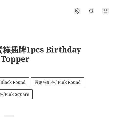
糕插牌1pcs Birthday
 Topper
lack Round
圓形粉紅色/ Pink Round
Pink Square