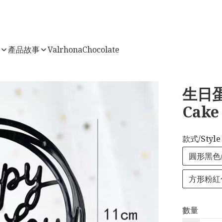
店
產品故事
ValrhonaChocolate
生日蛋
Cake
款式/Style
圓形黑色/B
方形粉紅色/
數量