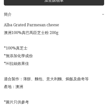
加至購物車
簡介
−
Alba Grated Parmesan cheese 

澳洲100%真巴馬臣芝士粉 200g

*100%真芝士

*無添加化學成份

*￼拉絲效果佳

適合製作：薄餅、麵包、意大利麵、焗飯及曲奇等

產地：澳洲

*圖片只供參考