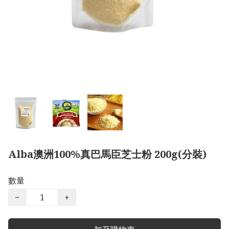
Alba澳洲100%真巴馬臣芝士粉 200g(分裝)
數量
−
+