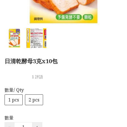
日清乾酵母3克x10包
1 評語
數量/ Qty
1 pcs
2 pcs
數量
−
+