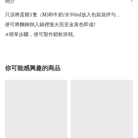
簡介
−
只須將蛋雞1隻（M)和牛奶/水90ml放入包裝袋拌勻，

便可將麵糊倒入鍋裡慢火煎至金黃色即成!

✳️簡單歩驟，便可製作鬆軟班戟。
你可能感興趣的商品