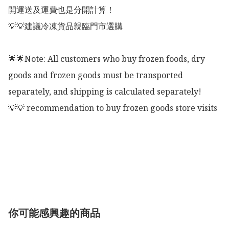
開運送及運費也是分開計算！

💡💡建議冷凍貨品親臨門市選購

🌟🌟Note: All customers who buy frozen foods, dry 
goods and frozen goods must be transported 
separately, and shipping is calculated separately!

💡💡 recommendation to buy frozen goods store visits

你可能感興趣的商品