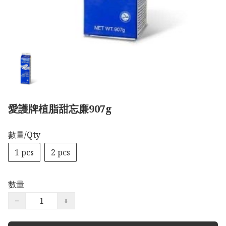
愛護牌植脂甜忘廉907g
數量/Qty
1 pcs
2 pcs
數量
−
+