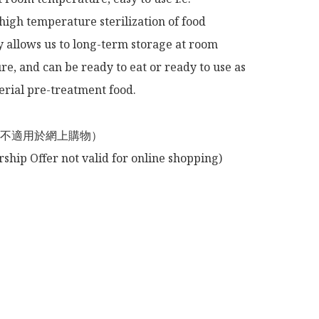
high temperature sterilization of food 
 allows us to long-term storage at room 
e, and can be ready to eat or ready to use as 
rial pre-treatment food.

不適用於網上購物）
