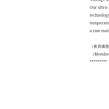
Our ultra-
technology
temperatur
a raw mate
（會員優惠
 （Membership Offer not valid for online shopping)

*********
