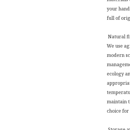
your hands
full of ori
 Natural fl
We use agr
modern sci
management
ecology an
appropriat
temperatur
maintain th
choice for
 Storage a