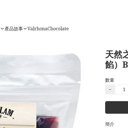
店
產品故事
ValrhonaChocolate
天然
餡）Bl
數量
−
簡介