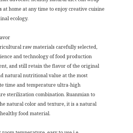
 at home at any time to enjoy creative cuisine 
ginal ecology.

avor

icultural raw materials carefully selected, 
ence and technology of food production 
, and still retain the flavor of the original 
d natural nutritional value at the most 
e time and temperature ultra-high 
e sterilization combination. Ruanmian to 
e natural color and texture, it is a natural 
 healthy food material.

t room temperature, easy to use i.e.
