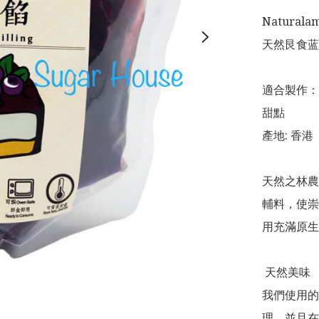
Naturalam
天然艮食蓝莓
適合製作：
甜點

產地: 香港

天然之林農
輔料，使崇
用充滿原生
 天然美味

我們使用的
理，並且在