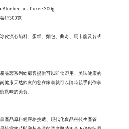
 Blueberries Puree 300g

饀300克

冰皮流心餡料、蛋糕、麵包、曲奇、馬卡龍及各式
產品蓉系列給顧客提供可以即食即用、美味健康的
尚健康天然飲食的您在家裹就可以隨時親手創作享
態風味的美食。

農產品原料經嚴格挑選、現代化食品科技生產管
最恰當的時間和超高溫的溫度殺菌組合下仍保留原