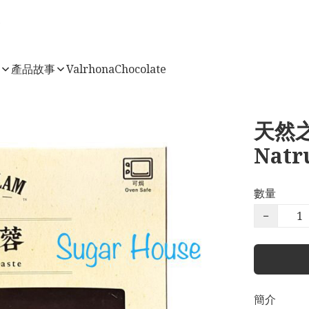
店
產品故事
ValrhonaChocolate
天然之
Natr
數量
−
簡介