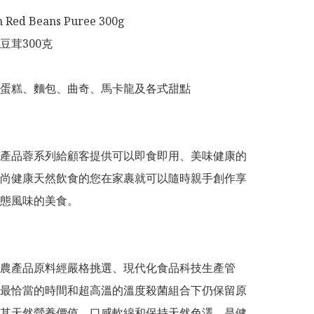
 Red Beans Puree 300g

茸300克

蛋糕、麵包、曲奇、馬卡龍及各式甜點

產品蓉系列給顧客提供可以即食即用、美味健康的
尚健康天然飲食的您在家裹就可以隨時親手創作享
態風味的美食。

農產品原料經嚴格挑選、現代化食品科技生產管
最恰當的時間和超高溫的溫度殺菌組合下仍保留原
其天然營養價值。口感軟綿和保持天然色澤，是健