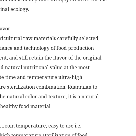
ginal ecology.

avor

icultural raw materials carefully selected, 
ence and technology of food production 
, and still retain the flavor of the original 
d natural nutritional value at the most 
e time and temperature ultra-high 
e sterilization combination. Ruanmian to 
e natural color and texture, it is a natural 
 healthy food material.

t room temperature, easy to use i.e.

high temperature sterilization of food 