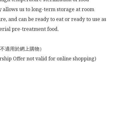
 allows us to long-term storage at room 
e, and can be ready to eat or ready to use as 
rial pre-treatment food.

不適用於網上購物）
