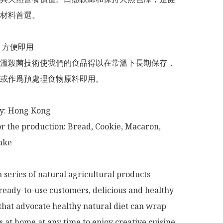
材料首選。

溫殺菌技術使我們的食品得以在常溫下長期保存，
或作爲預處理食物原料即用。

or the production: Bread, Cookie, Macaron, 
ke

series of natural agricultural products 
ready-to-use customers, delicious and healthy 
that advocate healthy natural diet can wrap 
 at home at any time to enjoy creative cuisine 