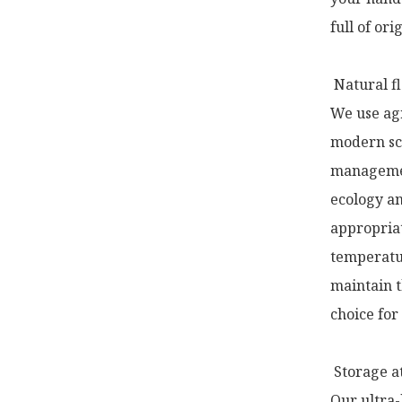
full of ori
 Natural fl
We use agr
modern sci
management
ecology an
appropriat
temperatur
maintain th
choice for
 Storage a
Our ultra-