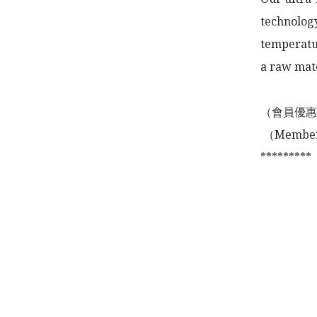
technology
temperatur
a raw mate
（會員優惠
 （Membership Offer not valid for online shopping)

*********
