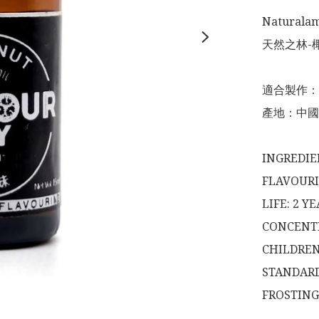
Naturalam
天然之林-椰
適合製作：
產地：中國

INGREDIE
FLAVOURI
LIFE: 2 Y
CONCENTR
CHILDREN
STANDARDS
FROSTINGS