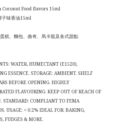
 Coconut Food flavors 15ml

子味香油15ml

蛋糕、麵包、曲奇、馬卡龍及各式甜點

NTS: WATER, HUMECTANT (E1520), 
NG ESSENCE. STORAGE: AMBIENT. SHELF 
EARS BEFORE OPENING. HIGHLY 
ATED FLAVOURING. KEEP OUT OF REACH OF 
. STANDARD: COMPLIANT TO FEMA 
. USAGE: < 0.2% IDEAL FOR: BAKING, 
, FUDGES & MORE.
