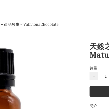
店
產品故事
ValrhonaChocolate
天然之
Matu
數量
−
簡介