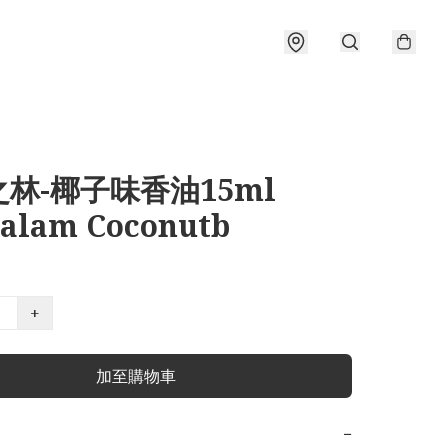
林-椰子味香油15ml
alam Coconutb
+
加至購物車
−