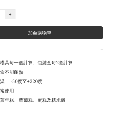
+
加至購物車
−
模具每一個計算、包裝盒每2套計算

： -50度至+220度

複使用

蒸年糕、蘿蔔糕、蛋糕及糯米飯