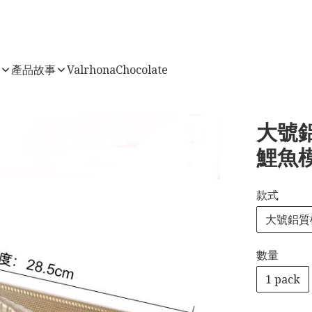
店
產品故事
ValrhonaChocolate
大號鋁
鯉魚模
款式
大號鋁質
數量
1 pack