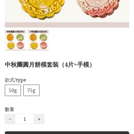
中秋團圓月餅模套裝（4片+手模）
款式/type
50g
75g
數量
−
+