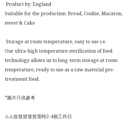
 Product by: England 

Suitable for the production: Bread, Cookie, Macaron, 
sweet & Cake

 Storage at room temperature, easy to use i.e.

Our ultra-high temperature sterilization of food 
technology allows us to long-term storage at room 
temperature, ready to use as a raw material pre-
treatment food.

*圖片只供參考

⚠️⚠️批發貨發貨需時2-4個工作日
