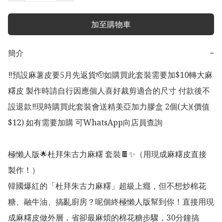
加至購物車
簡介
−
‼️預設麻薯皮要5月先返貨🫡如購買此套裝需要加$10轉大麻
糬皮 製作時請自行因應個人喜好裁剪適合的尺寸 付款後不
設退款‼️現時購買此套裝會送精美亞加力膠盒 2個(大)(價值
$12) 如有需要加購 可WhatsApp向店員查詢

極懶人版🌟杜拜朱古力麻糬 套裝🍫✨（用現成麻糬皮直接
製作！）

韓國爆紅的「杜拜朱古力麻糬」超級上癮，但不想炒棉花
糖、融牛油、搞亂廚房？呢個終極懶人版幫到你！直接用現
成麻糬皮做外層，省卻最麻煩的棉花糖步驟，30分鐘搞